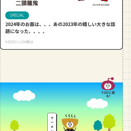
段数や所要時間をご紹介！
SPECIAL
GOURMET
2024年のお面は、、、あの2023年の嬉しい大きな話
山形のおすすめパン屋さん【26選】地
元民が選ぶランキングBEST５付き！
題になった、、、、
_vol.1
#ZERO☆23
#節分
TOPに戻
る!
ラ
ー
メ
ン