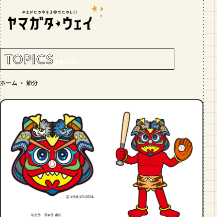
RANKING!
人気記事
TOP5
TOPICS
記事（1件）
GOURMET
ホーム
・
節分
地元民が選ぶ山形県ラーメン人気店
【30選】ランキング付き
GOURMET
おすすめ！山形のそば【23選】地元民
の人気ランキング付！～日刊ヤマガタ
ウェイが厳選
GOURMET
【お肉をやわらかくする方法10選】結
局何が効果的？～おすすめのお取り寄
せセットも！
TRIP
【写真付き】山寺の階段はきつい？階