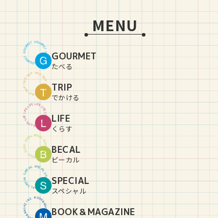
MENU
G
O
U
T
E
R
M
M
R
E
U
T
O
GOURMET
G
G
O
U
T
E
R
M
M
R
E
U
T
O
G
たべる
T
R
P
I
P
I
R
T
T
R
P
I
P
I
R
TRIP
T
T
R
P
I
P
I
R
T
T
R
P
I
P
I
R
T
でかける
L
I
E
F
F
E
I
L
L
I
E
F
F
E
I
L
L
LIFE
I
E
F
F
E
I
L
L
I
E
F
F
E
I
L
L
I
E
F
くらす
B
E
C
L
A
A
C
L
E
B
B
E
C
L
BECAL
A
A
C
L
E
B
B
E
C
L
A
A
C
L
E
B
ビーカル
S
P
L
E
A
C
I
I
C
A
E
L
P
S
S
P
SPECIAL
L
E
A
C
I
I
C
A
E
L
P
S
S
P
L
E
A
C
I
スペシャル
B
O
O
E
N
K
&
I
Z
M
A
A
BOOK＆MAGAZINE
G
G
A
A
Z
M
&
I
K
N