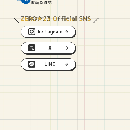
O
E
O
B
書籍＆雑誌
Instagram
X
LINE