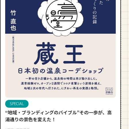
段数や所要時間をご紹介！
GOURMET
山形のおすすめパン屋さん【26選】地
元民が選ぶランキングBEST５付き！
_vol.1
SPECIAL
“地域・ブランディングのバイブル”その一歩が、高
湯通りの景色を変えた！