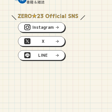
O
E
O
B
書籍＆雑誌
Instagram
X
LINE