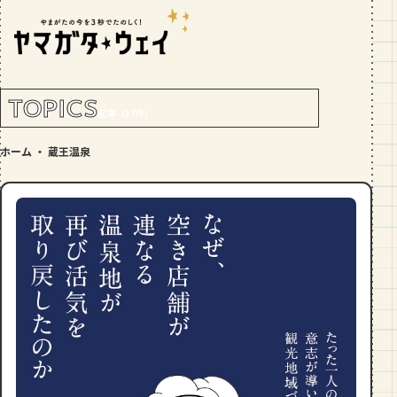
RANKING!
人気記事
TOP5
TOPICS
記事（17件）
GOURMET
ホーム
・
蔵王温泉
地元民が選ぶ山形県ラーメン人気店
【30選】ランキング付き
GOURMET
おすすめ！山形のそば【23選】地元民
の人気ランキング付！～日刊ヤマガタ
ウェイが厳選
GOURMET
【お肉をやわらかくする方法10選】結
局何が効果的？～おすすめのお取り寄
せセットも！
TRIP
【写真付き】山寺の階段はきつい？階