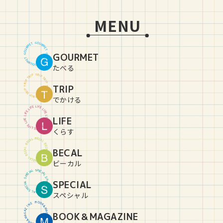
MENU
G
O
U
T
E
R
M
M
R
E
U
T
O
GOURMET
G
G
O
U
T
E
R
M
M
R
E
U
T
O
G
たべる
T
R
P
I
P
I
R
T
T
R
P
I
P
I
R
TRIP
T
T
R
P
I
P
I
R
T
T
R
P
I
P
I
R
T
でかける
L
I
E
F
F
E
I
L
L
I
E
F
F
E
I
L
L
LIFE
I
E
F
F
E
I
L
L
I
E
F
F
E
I
L
L
I
E
F
くらす
B
E
C
L
A
A
C
L
E
B
B
E
C
L
BECAL
A
A
C
L
E
B
B
E
C
L
A
A
C
L
E
B
ビーカル
S
P
L
E
A
C
I
I
C
A
E
L
P
S
S
P
SPECIAL
L
E
A
C
I
I
C
A
E
L
P
S
S
P
L
E
A
C
I
スペシャル
B
O
O
E
N
K
&
I
Z
M
A
A
BOOK＆MAGAZINE
G
G
A
A
Z
M
&
I
K
N