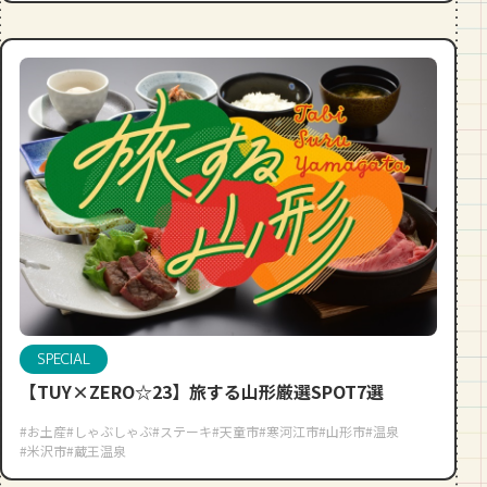
SPECIAL
【TUY×ZERO☆23】旅する山形厳選SPOT7選
#お土産
#しゃぶしゃぶ
#ステーキ
#天童市
#寒河江市
#山形市
#温泉
#米沢市
#蔵王温泉