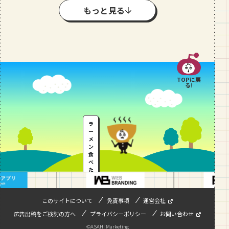
もっと見る
TOPに戻
る!
ラ
ー
メ
ン
食
べ
た
い
…
このサイトについて
免責事項
運営会社
広告出稿をご検討の方へ
プライバシーポリシー
お問い合わせ
©ASAHI Marketing