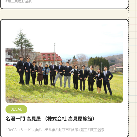
#蔵王
#蔵王温泉
BECAL
名湯一門 高見屋 （株式会社 高見屋旅館）
#BeCAL
#サービス業
#ホテル業
#山形市
#旅館
#蔵王
#蔵王温泉