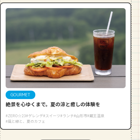
GOURMET
絶景を心ゆくまで。夏の涼と癒しの体験を
#ZERO☆23
#ゲレンデ
#スイーツ
#ランチ
#山形市
#蔵王温泉
#風と緑と、夏のカフェ