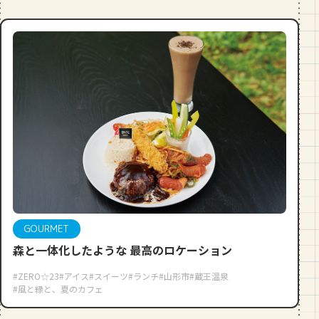
GOURMET
森と一体化したような 最高のロケーション
#ZERO☆23
#アイス
#スイーツ
#ランチ
#山形市
#蔵王温泉
#風と緑と、夏のカフェ