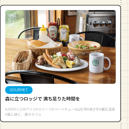
GOURMET
森に立つロッジで 満ち足りた時間を
#ZERO☆23
#アイス
#スイーツ
#バーベキュー
#山形市
#焼き芋
#蔵王温泉
#風と緑と、夏のカフェ