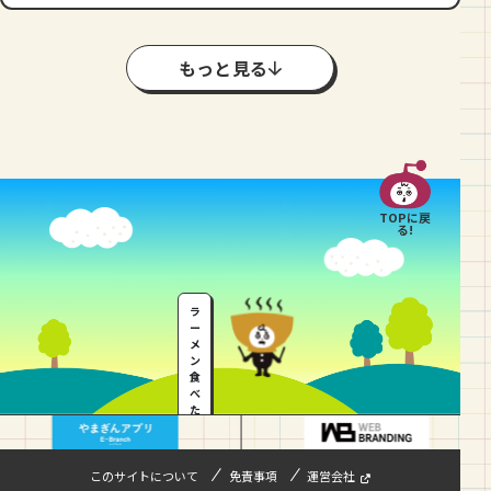
もっと見る
TOPに戻
る!
ラ
ー
メ
ン
食
べ
た
い
…
このサイトについて
免責事項
運営会社