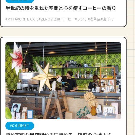
半世紀の時を重ねた空間と心を癒すコーヒーの香り
#MY FAVORITE CAFE
#ZERO☆23
#コーヒー
#ランチ
#喫茶店
#山形市
GOURMET
隠れ家的な異空間から生まれる、抜群の心地よさ