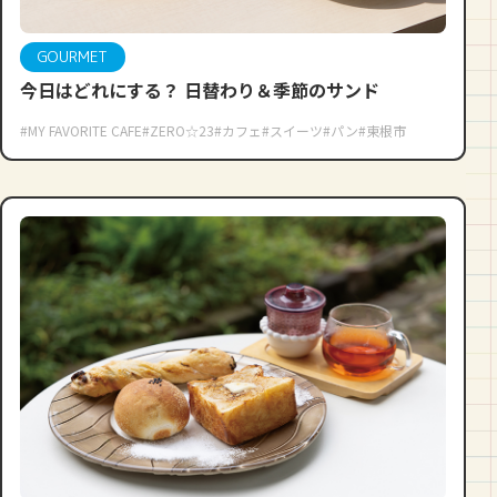
GOURMET
今日はどれにする？ 日替わり＆季節のサンド
#MY FAVORITE CAFE
#ZERO☆23
#カフェ
#スイーツ
#パン
#東根市