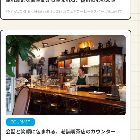
#MY FAVORITE CAFE
#ZERO☆23
#カフェ
#コーヒー
#スイーツ
#山形市
GOURMET
会話と笑顔に包まれる、老舗喫茶店のカウンター