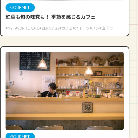
GOURMET
紅葉も旬の味覚も！ 季節を感じるカフェ
#MY FAVORITE CAFE
#ZERO☆23
#カフェ
#スイーツ
#パン
#山形市
GOURMET