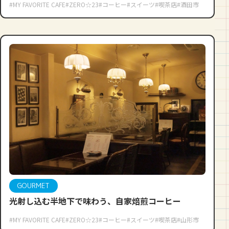
#MY FAVORITE CAFE
#ZERO☆23
#コーヒー
#スイーツ
#喫茶店
#酒田市
GOURMET
光射し込む半地下で味わう、自家焙煎コーヒー
#MY FAVORITE CAFE
#ZERO☆23
#コーヒー
#スイーツ
#喫茶店
#山形市