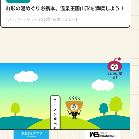
山形の湯めぐり必携本。温泉王国山形を満喫しよう！
#パスポートシリーズ
#温泉
#温泉パスポート
TOPに戻
る!
ラ
ー
メ
ン
食
べ
た
い
…