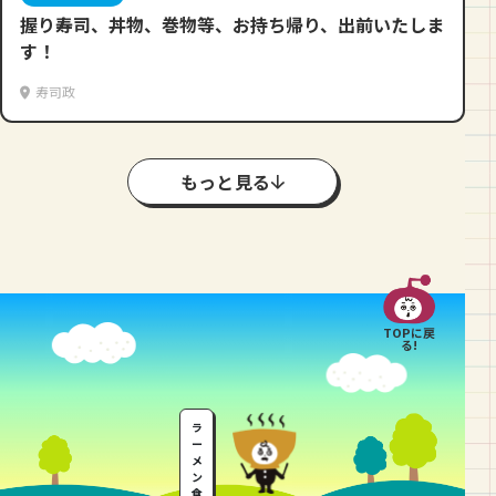
握り寿司、丼物、巻物等、お持ち帰り、出前いたしま
す！
寿司政
もっと見る
TOPに戻
る!
ラ
ー
メ
ン
食