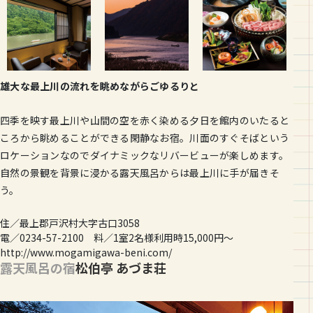
雄大な最上川の流れを眺めながらごゆるりと
四季を映す最上川や山間の空を赤く染める夕日を館内のいたると
ころから眺めることができる閑静なお宿。川面のすぐそばという
ロケーションなのでダイナミックなリバービューが楽しめます。
自然の景観を背景に浸かる露天風呂からは最上川に手が届きそ
う。
住／最上郡戸沢村大字古口3058
電／0234-57-2100 料／1室2名様利用時15,000円〜
http://www.mogamigawa-beni.com/
露天風呂の宿
松伯亭 あづま荘