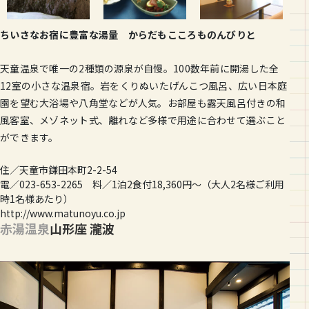
ちいさなお宿に豊富な湯量 からだもこころものんびりと
天童温泉で唯一の2種類の源泉が自慢。100数年前に開湯した全
12室の小さな温泉宿。岩をくりぬいたげんこつ風呂、広い日本庭
園を望む大浴場や八角堂などが人気。お部屋も露天風呂付きの和
風客室、メゾネット式、離れなど多様で用途に合わせて選ぶこと
ができます。
住／天童市鎌田本町2-2-54
電／023-653-2265 料／1泊2食付18,360円〜（大人2名様ご利用
時1名様あたり）
http://www.matunoyu.co.jp
赤湯温泉
山形座 瀧波