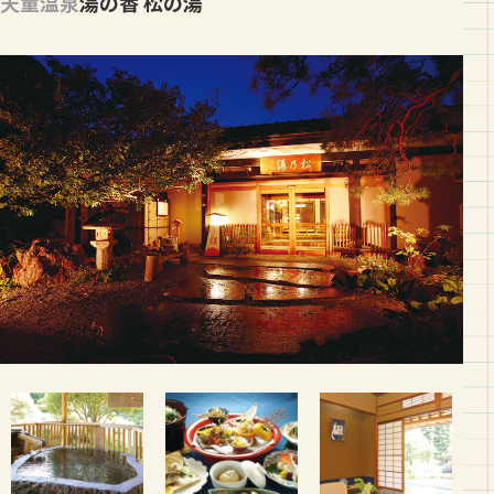
天童温泉
湯の香 松の湯