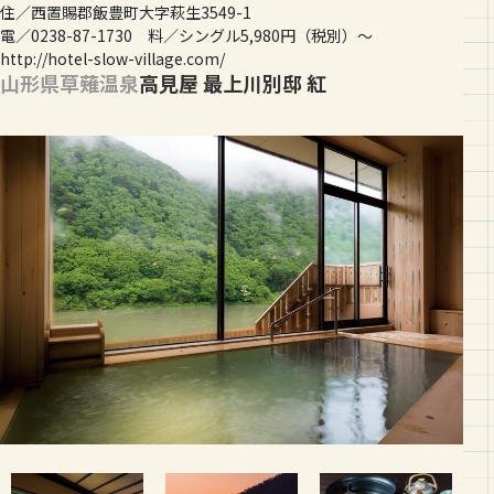
住／西置賜郡飯豊町大字萩生3549-1
電／0238-87-1730 料／シングル5,980円（税別）〜
http://hotel-slow-village.com/
山形県草薙温泉
高見屋 最上川別邸 紅