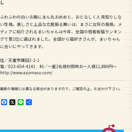
し
ふわふわの白いお胸にまん丸おめめと、おとなしく人見知りしな
い性格。美しさと上品な立居振る舞いは、まさに女将の風格。メ
ディアに紹介されるまいちゃんは今年、全国の宿看板猫ランキン
グで第1位に選ばれました。全国から猫好きさんが、まいちゃん
に会いにやってきます。
住／天童市鎌田2-2-1
電／023-654-4141 料／一室2名様利用時お一人様11,880円～
http://www.azumaso.com/
最新の情報とは異なる場合がありますので、ご確認の上、お出かけ下さい。
F
X
L
共
a
i
有
c
n
e
e
b
o