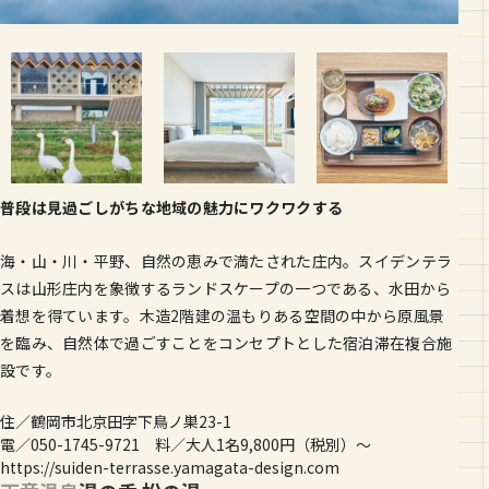
普段は見過ごしがちな地域の魅力にワクワクする
海・山・川・平野、自然の恵みで満たされた庄内。スイデンテラ
スは山形庄内を象徴するランドスケープの一つである、水田から
着想を得ています。木造2階建の温もりある空間の中から原風景
を臨み、自然体で過ごすことをコンセプトとした宿泊滞在複合施
設です。
住／鶴岡市北京田字下鳥ノ巣23-1
電／050-1745-9721 料／大人1名9,800円（税別）〜
https://suiden-terrasse.yamagata-design.com