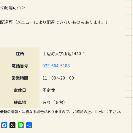
＜配達可否＞
配達可（メニューにより配達できないものもあります。）
住所
山辺町大字山辺1440-1
電話番号
023-664-5188
営業時間
11：00～20：00
定休日
不定休
駐車場
有り（６台）
最新の情報とは異なる場合がありますので、ご確認の上、お出かけ下さい。
F
X
L
共
a
i
有