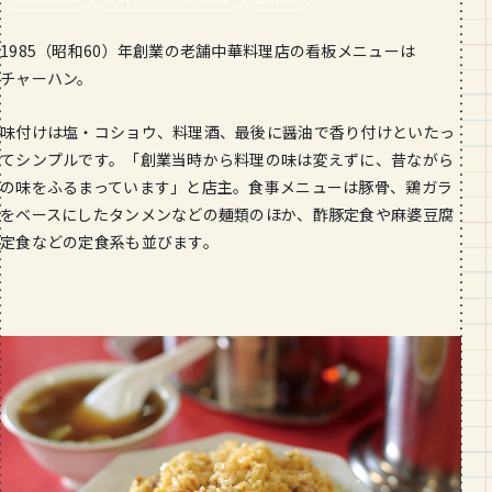
段数や所要時間をご紹介！
1985（昭和60）年創業の老舗中華料理店の看板メニューは
GOURMET
チャーハン。
山形のおすすめパン屋さん【26選】地
元民が選ぶランキングBEST５付き！
味付けは塩・コショウ、料理酒、最後に醤油で香り付けといたっ
_vol.1
てシンプルです。「創業当時から料理の味は変えずに、昔ながら
の味をふるまっています」と店主。食事メニューは豚骨、鶏ガラ
をベースにしたタンメンなどの麺類のほか、酢豚定食や麻婆豆腐
定食などの定食系も並びます。