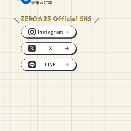
O
E
O
B
書籍＆雑誌
Instagram
X
LINE