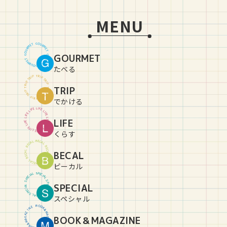
MENU
G
O
U
T
E
R
M
M
R
E
U
T
O
GOURMET
G
G
O
U
T
E
R
M
M
R
E
U
T
O
G
たべる
T
R
P
I
P
I
R
T
T
R
P
I
P
I
R
TRIP
T
T
R
P
I
P
I
R
T
T
R
P
I
P
I
R
T
でかける
L
I
E
F
F
E
I
L
L
I
E
F
F
E
I
L
L
LIFE
I
E
F
F
E
I
L
L
I
E
F
F
E
I
L
L
I
E
F
くらす
B
E
C
L
A
A
C
L
E
B
B
E
C
L
BECAL
A
A
C
L
E
B
B
E
C
L
A
A
C
L
E
B
ビーカル
S
P
L
E
A
C
I
I
C
A
E
L
P
S
S
P
SPECIAL
L
E
A
C
I
I
C
A
E
L
P
S
S
P
L
E
A
C
I
スペシャル
B
O
O
E
N
K
&
I
Z
M
A
A
BOOK＆MAGAZINE
G
G
A
A
Z
M
&
I
K
N