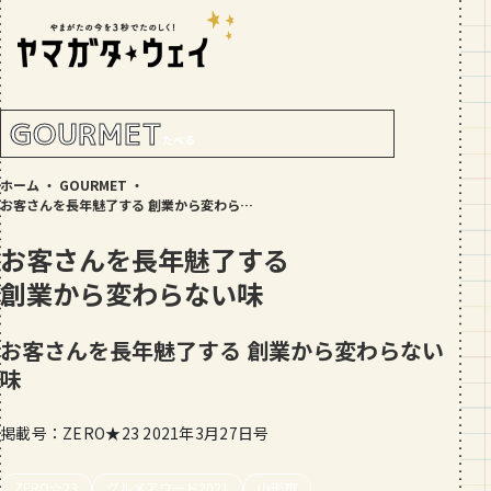
RANKING!
人気記事
TOP5
GOURMET
たべる
GOURMET
ホーム
・
GOURMET
・
地元民が選ぶ山形県ラーメン人気店
お客さんを長年魅了する 創業から変わらない味
【30選】ランキング付き
お客さんを長年魅了する
GOURMET
創業から変わらない味
おすすめ！山形のそば【23選】地元民
の人気ランキング付！～日刊ヤマガタ
ウェイが厳選
お客さんを長年魅了する 創業から変わらない
GOURMET
味
【お肉をやわらかくする方法10選】結
局何が効果的？～おすすめのお取り寄
せセットも！
掲載号：ZERO★23 2021年3月27日号
TRIP
【写真付き】山寺の階段はきつい？階
ZERO☆23
グルメアワード2021
山形市