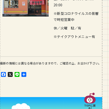
20:00
※新型コロナウイルスの影響
で時短営業中
休／火曜 駐／有
※テイクアウトメニュー有
最新の情報とは異なる場合がありますので、ご確認の上、お出かけ下さい。
F
X
L
共
a
i
有
c
n
e
e
b
o
o
TOPに戻
k
る!