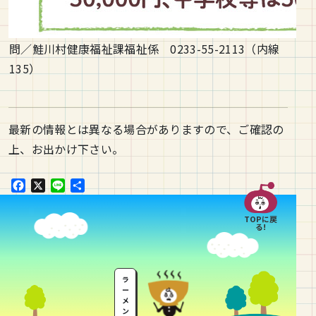
問／鮭川村健康福祉課福祉係 0233-55-2113（内線
135）
最新の情報とは異なる場合がありますので、ご確認の
上、お出かけ下さい。
F
X
L
共
a
i
有
c
n
TOPに戻
e
e
る!
b
o
o
ラ
k
ー
メ
ン