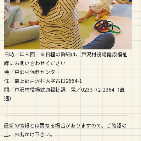
日時／年８回 ※日程の詳細は、戸沢村役場健康福祉
課にお問い合わせください
会／戸沢村保健センター
住／最上郡戸沢村大字古口2664-1
問／戸沢村役場健康福祉課 電／0233-72-2364（直
通）
最新の情報とは異なる場合がありますので、ご確認の
上、お出かけ下さい。