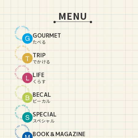
MENU
G
O
U
T
E
R
M
M
R
E
U
T
O
GOURMET
G
G
O
U
T
E
R
M
M
R
E
U
T
O
G
たべる
T
R
P
I
P
I
R
T
T
R
P
I
P
I
R
TRIP
T
T
R
P
I
P
I
R
T
T
R
P
I
P
I
R
T
でかける
L
I
E
F
F
E
I
L
L
I
E
F
F
E
I
L
L
LIFE
I
E
F
F
E
I
L
L
I
E
F
F
E
I
L
L
I
E
F
くらす
B
E
C
L
A
A
C
L
E
B
B
E
C
L
BECAL
A
A
C
L
E
B
B
E
C
L
A
A
C
L
E
B
ビーカル
S
P
L
E
A
C
I
I
C
A
E
L
P
S
S
P
SPECIAL
L
E
A
C
I
I
C
A
E
L
P
S
S
P
L
E
A
C
I
スペシャル
B
O
O
E
N
K
&
I
Z
M
A
A
BOOK＆MAGAZINE
G
G
A
A
Z
M
&
I
K
N