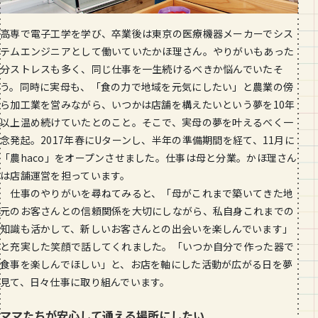
高専で電子工学を学び、卒業後は東京の医療機器メーカーでシス
テムエンジニアとして働いていたかほ理さん。やりがいもあった
分ストレスも多く、同じ仕事を一生続けるべきか悩んでいたそ
う。同時に実母も、「食の力で地域を元気にしたい」と農業の傍
ら加工業を営みながら、いつかは店舗を構えたいという夢を10年
以上温め続けていたとのこと。そこで、実母の夢を叶えるべく一
念発起。2017年春にUターンし、半年の準備期間を経て、11月に
「農haco」をオープンさせました。仕事は母と分業。かほ理さん
は店舗運営を担っています。
仕事のやりがいを尋ねてみると、「母がこれまで築いてきた地
元のお客さんとの信頼関係を大切にしながら、私自身これまでの
知識も活かして、新しいお客さんとの出会いを楽しんでいます」
と充実した笑顔で話してくれました。「いつか自分で作った器で
食事を楽しんでほしい」と、お店を軸にした活動が広がる日を夢
見て、日々仕事に取り組んでいます。
ママたちが安心して通える場所にしたい