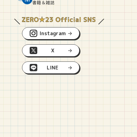
O
E
O
B
書籍＆雑誌
Instagram
X
LINE