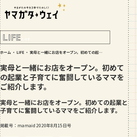
RANKING!
人気記事
TOP5
LIFE
くらす
GOURMET
ホーム
・
LIFE
・
実母と一緒にお店をオープン。初めての起業と子育てに奮闘しているママをご紹介します。
地元民が選ぶ山形県ラーメン人気店
【30選】ランキング付き
実母と一緒にお店をオープン。初めて
GOURMET
の起業と子育てに奮闘しているママを
おすすめ！山形のそば【23選】地元民
ご紹介します。
の人気ランキング付！～日刊ヤマガタ
ウェイが厳選
GOURMET
実母と一緒にお店をオープン。初めての起業と
【お肉をやわらかくする方法10選】結
子育てに奮闘しているママをご紹介します。
局何が効果的？～おすすめのお取り寄
せセットも！
掲載号：mamaid 2020年8月15日号
TRIP
【写真付き】山寺の階段はきつい？階