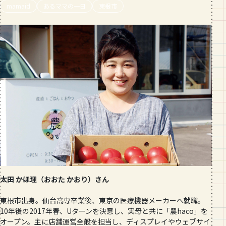
mamaid
あるママの一日
段数や所要時間をご紹介！
東根市
GOURMET
山形のおすすめパン屋さん【26選】地
元民が選ぶランキングBEST５付き！
_vol.1
太田 かほ理（おおた かおり）さん
東根市出身。仙台高専卒業後、東京の医療機器メーカーへ就職。
10年後の2017年春、Uターンを決意し、実母と共に「農haco」を
オープン。主に店舗運営全般を担当し、ディスプレイやウェブサイ