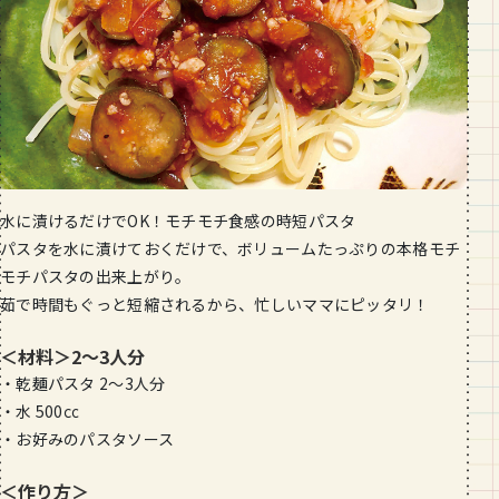
水に漬けるだけでOK！モチモチ食感の時短パスタ
パスタを水に漬けておくだけで、ボリュームたっぷりの本格モチ
モチパスタの出来上がり。
茹で時間もぐっと短縮されるから、忙しいママにピッタリ！
＜材料＞2～3人分
・乾麺パスタ 2〜3人分
・水 500㏄
・お好みのパスタソース
＜作り方＞