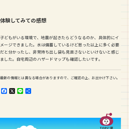
体験してみての感想
子どもがいる環境で、地震が起きたらどうなるのか、具体的にイ
メージできました。水は備蓄しているけど思った以上に多く必要
だと分かったし、非常持ち出し袋も見直さないといけないと感じ
ました。自宅周辺のハザードマップも確認したいです。
最新の情報とは異なる場合がありますので、ご確認の上、お出かけ下さい。
F
X
L
共
a
i
有
c
n
e
e
b
o
o
TOPに戻