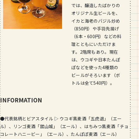
では、醸造したばかりの
オリジナル生ビールを、
イカと海老のバジル炒め
（850円）や手羽先揚げ
（6本・600円）などの料
理とともにいただけま
す。2階席もあり。現在
は、ウコギや日本たんぽ
ぽなどを使った4種類の
ビールがそろいます（ボ
トルは全て540円）。
INFORMATION
●代表銘柄とビアスタイル ▷ ウコギ黒麦酒「五虎退」（エー
ル）、リンゴ麦酒「舘山城」（エール）、はちみつ黒麦酒「チョ
コレートハニービー」（エール）、たんぽぽ麦酒（エール）