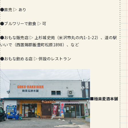
●直売 ▷ あり
●ブルワリーで飲食 ▷ 可
●おもな販売店 ▷ 上杉城史苑（米沢市丸の内1-1-22）、道の駅
いいで（西置賜郡飯豊町松原1898）、など
●おもな飲める店 ▷ 併設のレストラン
■極楽麦酒本舗