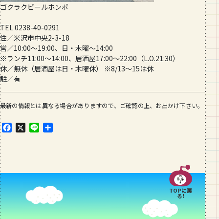
ゴクラクビールホンポ
TEL 0238-40-0291
住／米沢市中央2-3-18
営／10:00〜19:00、日・木曜〜14:00
※ランチ11:00〜14:00、居酒屋17:00〜22:00（L.O.21:30）
休／無休（居酒屋は日・木曜休） ※8/13〜15は休
駐／有
最新の情報とは異なる場合がありますので、ご確認の上、お出かけ下さい。
F
X
L
共
a
i
有
c
n
e
e
b
o
o
TOPに戻
k
る!