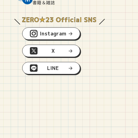
O
E
O
B
書籍＆雑誌
Instagram
X
LINE