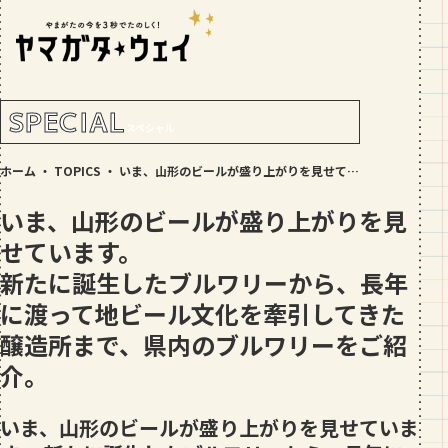
RANKING!
人気記事
TOP5
SPECIAL
スペシャル
GOURMET
ホーム
・
TOPICS
・
いま、山形のビールが盛り上がりを見せています。 新たに誕生したブルワリーから、長年に渡って地ビール文化を牽引してきた醸造所まで、県内のブルワリーをご紹介。
地元民が選ぶ山形県ラーメン人気店
【30選】ランキング付き
いま、山形のビールが盛り上がりを見
GOURMET
せています。
おすすめ！山形のそば【23選】地元民
新たに誕生したブルワリーから、長年
の人気ランキング付！～日刊ヤマガタ
に渡って地ビール文化を牽引してきた
ウェイが厳選
GOURMET
醸造所まで、県内のブルワリーをご紹
【お肉をやわらかくする方法10選】結
介。
局何が効果的？～おすすめのお取り寄
せセットも！
TRIP
いま、山形のビールが盛り上がりを見せていま
【写真付き】山寺の階段はきつい？階