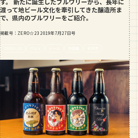
す。 新たに誕生したブルワリーから、長年に
段数や所要時間をご紹介！
渡って地ビール文化を牽引してきた醸造所ま
で、県内のブルワリーをご紹介。
GOURMET
山形のおすすめパン屋さん【26選】地
元民が選ぶランキングBEST５付き！
掲載号：ZERO☆23 2019年7月27日号
_vol.1
ZERO☆23
グルメ
ビール
多国籍
米沢市