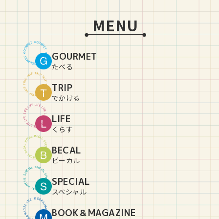
MENU
G
O
U
T
E
R
M
M
R
E
U
T
O
GOURMET
G
G
O
U
T
E
R
M
M
R
E
U
T
O
G
たべる
T
R
P
I
P
I
R
T
T
R
P
I
P
I
R
TRIP
T
T
R
P
I
P
I
R
T
T
R
P
I
P
I
R
T
でかける
L
I
E
F
F
E
I
L
L
I
E
F
F
E
I
L
L
LIFE
I
E
F
F
E
I
L
L
I
E
F
F
E
I
L
L
I
E
F
くらす
B
E
C
L
A
A
C
L
E
B
B
E
C
L
BECAL
A
A
C
L
E
B
B
E
C
L
A
A
C
L
E
B
ビーカル
S
P
L
E
A
C
I
I
C
A
E
L
P
S
S
P
SPECIAL
L
E
A
C
I
I
C
A
E
L
P
S
S
P
L
E
A
C
I
スペシャル
B
O
O
E
N
K
&
I
Z
M
A
A
BOOK＆MAGAZINE
G
G
A
A
Z
M
&
I
K
N