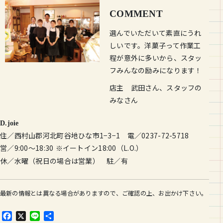
COMMENT
選んでいただいて素直にうれ
しいです。洋菓子って作業工
程が意外に多いから、スタッ
フみんなの励みになります！
店主 武田さん、スタッフの
みなさん
D.joie
住／西村山郡河北町谷地ひな市1−3−1 電／0237-72-5718
営／9:00〜18:30
イートイン18:00（L.O.）
※
休／水曜（祝日の場合は営業） 駐／有
最新の情報とは異なる場合がありますので、ご確認の上、お出かけ下さい。
F
X
L
共