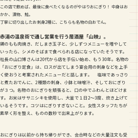
この店で飲めば、最後に食べたくなるのがやはりおにぎり！ 中身はお
かか、漬物、鮭。
丁寧に切り出したお刺身2種に、こちらも名物の白おでん。
赤湯の温泉街で通し営業を行う居酒屋「山映」。
鶏のもも肉焼き、だしまき玉子と、少しずつメニューを増やして
いったら、シメのそばまで食べられる店になっていたそうです。
社長の山口博さんは20代から店を手伝い始め、もう30年。名物の
「おにぎり定食」は、ロスが出てしまう宴会用の刺身などを上手
く使おうと考案されたメニューだと話します。 塩味であっさり
と煮たおでんに、2種類の刺身、小鉢と味噌汁、そしておにぎり
が３つ。名物のおにぎりを頬張ると、口の中でふわんとほどけま
す。お米はササニシキを使用し、大釜で１日2～3度、炊き上げて
いるそうです。コツはにぎりすぎないこと。女性スタッフたちが
素早く形を整え、ものの数秒で出来上がります。
おにぎりは以前から持ち帰りができ、会合時などの大量注文も受