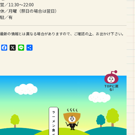
営／11:30～22:00
休／月曜（祭日の場合は翌日）
駐／有
最新の情報とは異なる場合がありますので、ご確認の上、お出かけ下さい。
F
X
L
共
a
i
有
c
n
e
e
b
o
o
TOPに戻
k
る!
ラ
ー
メ
ン
食
べ