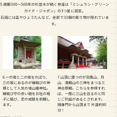
5.樹齢300〜500年の杉並木が続く参道は「ミシュラン・グリーン
ガイド・ジャポン」の3つ星に認定。
石段には盃やひょうたんなど、全部で33個の彫り物が隠れていま
す。
6.一の坂と二の坂をのぼり、
7.山頂に建つのが羽黒山、月
三の坂にあるのが縁結びの神
山、湯殿山の三神をまつる三
様として人気の埴山姫神社。
神合祭殿。こちらを参拝すれ
縁結び守の赤い紐をお社の格
ば、一度に三山を巡るのと同
子に結び、恋の成就を祈願し
じご利益があるとされます。
ます。
随身門から山頂まで 片道約90
分！