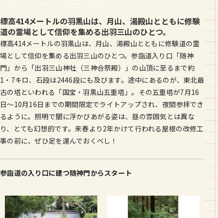
標高414メートルの羽黒山は、月山、湯殿山とともに修験
道の霊場として信仰を集める出羽三山のひとつ。
標高414メートルの羽黒山は、月山、湯殿山とともに修験道の霊
場として信仰を集める出羽三山のひとつ。参詣道入り口「随神
門」から「出羽三山神社（三神合祭殿）」の山頂に至るまで約
1・7キロ、石段は2446段にも及びます。途中にあるのが、東北最
古の塔といわれる「国宝・羽黒山五重塔」。その五重塔が7月16
日〜10月16日までの期間限定でライトアップされ、夜間参拝でき
るように。照明で闇に浮かびあがる姿は、昼の雰囲気とは異な
り、とても幻想的です。来春より2年かけて行われる屋根の改修工
事の前に、ぜひ足を運んでおくべし！
参詣道の入り口に建つ随神門からスタート