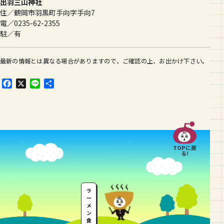
出羽三山神社
住／鶴岡市羽黒町手向字手向7
電／0235-62-2355
駐／有
最新の情報とは異なる場合がありますので、ご確認の上、お出かけ下さい。
F
X
L
共
a
i
有
c
n
e
e
b
o
o
TOPに戻
k
る!
ラ
ー
メ
ン
食