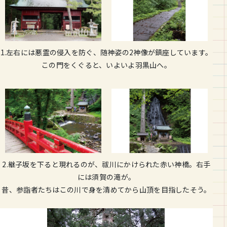
1.左右には悪霊の侵入を防ぐ、随神姿の2神像が鎮座しています。
この門をくぐると、いよいよ羽黒山へ。
2.継子坂を下ると現れるのが、祓川にかけられた赤い神橋。右手
には須賀の滝が。
昔、参詣者たちはこの川で身を清めてから山頂を目指したそう。