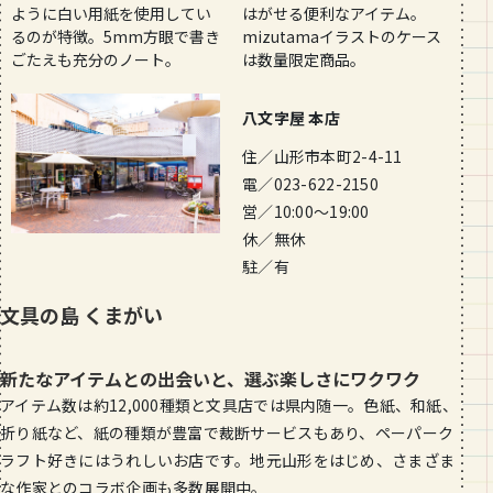
ように白い用紙を使用してい
はがせる便利なアイテム。
るのが特徴。5mm方眼で書き
mizutamaイラストのケース
ごたえも充分のノート。
は数量限定商品。
八文字屋 本店
住／山形市本町2-4-11
電／023-622-2150
営／10:00～19:00
休／無休
駐／有
文具の島 くまがい
新たなアイテムとの出会いと、選ぶ楽しさにワクワク
アイテム数は約12,000種類と文具店では県内随一。色紙、和紙、
折り紙など、紙の種類が豊富で裁断サービスもあり、ペーパーク
ラフト好きにはうれしいお店です。地元山形をはじめ、さまざま
な作家とのコラボ企画も多数展開中。