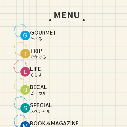
MENU
G
O
U
T
E
R
M
M
R
E
U
T
O
GOURMET
G
G
O
U
T
E
R
M
M
R
E
U
T
O
G
たべる
T
R
P
I
P
I
R
T
T
R
P
I
P
I
R
TRIP
T
T
R
P
I
P
I
R
T
T
R
P
I
P
I
R
T
でかける
L
I
E
F
F
E
I
L
L
I
E
F
F
E
I
L
L
LIFE
I
E
F
F
E
I
L
L
I
E
F
F
E
I
L
L
I
E
F
くらす
B
E
C
L
A
A
C
L
E
B
B
E
C
L
BECAL
A
A
C
L
E
B
B
E
C
L
A
A
C
L
E
B
ビーカル
S
P
L
E
A
C
I
I
C
A
E
L
P
S
S
P
SPECIAL
L
E
A
C
I
I
C
A
E
L
P
S
S
P
L
E
A
C
I
スペシャル
B
O
O
E
N
K
&
I
Z
M
A
A
BOOK＆MAGAZINE
G
G
A
A
Z
M
&
I
K
N