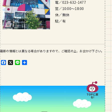
電／023-632-1477
営／10:00～18:00
休／無休
駐／有
最新の情報とは異なる場合がありますので、ご確認の上、お出かけ下さい。
F
X
L
共
a
i
有
c
n
e
e
b
o
o
TOPに戻
k
る!