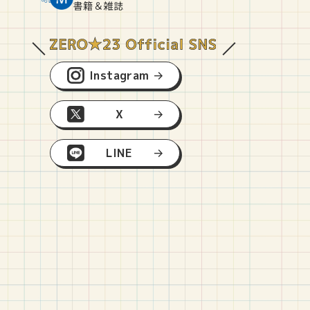
O
E
O
B
書籍＆雑誌
Instagram
X
LINE