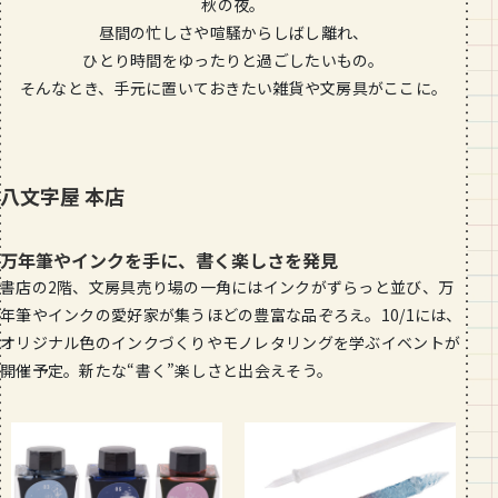
秋の夜。
段数や所要時間をご紹介！
昼間の忙しさや喧騒からしばし離れ、
ひとり時間をゆったりと過ごしたいもの。
GOURMET
そんなとき、手元に置いておきたい雑貨や文房具がここに。
山形のおすすめパン屋さん【26選】地
元民が選ぶランキングBEST５付き！
_vol.1
八文字屋 本店
万年筆やインクを手に、書く楽しさを発見
書店の2階、文房具売り場の一角にはインクがずらっと並び、万
年筆やインクの愛好家が集うほどの豊富な品ぞろえ。10/1には、
オリジナル色のインクづくりやモノレタリングを学ぶイベントが
開催予定。新たな“書く”楽しさと出会えそう。