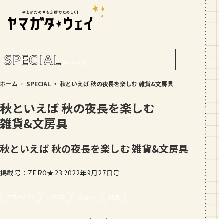
RANKING!
人気記事
TOP5
SPECIAL
スペシャル
GOURMET
ホーム
・
SPECIAL
・
秋といえば 秋の夜長を楽しむ 雑貨&文房具
地元民が選ぶ山形県ラーメン人気店
【30選】ランキング付き
秋といえば 秋の夜長を楽しむ
GOURMET
雑貨&文房具
おすすめ！山形のそば【23選】地元民
の人気ランキング付！～日刊ヤマガタ
秋といえば 秋の夜長を楽しむ 雑貨&文房具
ウェイが厳選
GOURMET
【お肉をやわらかくする方法10選】結
掲載号：ZERO★23 2022年9月27日号
局何が効果的？～おすすめのお取り寄
せセットも！
ZERO☆23
山形市
文房具
雑貨
TRIP
【写真付き】山寺の階段はきつい？階