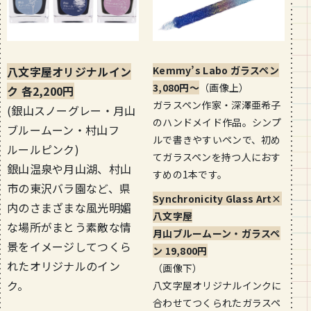
八文字屋オリジナルイン
Kemmy’s Labo ガラスペン
3,080円〜
（画像上）
ク 各2,200円
ガラスペン作家・深澤亜希子
(銀山スノーグレー・月山
のハンドメイド作品。シンプ
ブルームーン・村山フ
ルで書きやすいペンで、初め
ルールピンク)
てガラスペンを持つ人におす
銀山温泉や月山湖、村山
すめの1本です。
市の東沢バラ園など、県
Synchronicity Glass Art×
内のさまざまな風光明媚
八文字屋
な場所がまとう素敵な情
月山ブルームーン・ガラスペ
景をイメージしてつくら
ン 19,800円
れたオリジナルのイン
（画像下）
ク。
八文字屋オリジナルインクに
合わせてつくられたガラスペ