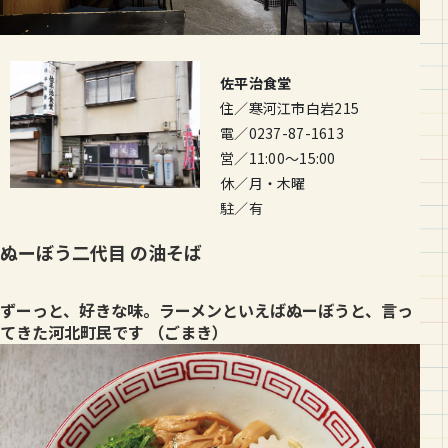
佐平治食堂
住／寒河江市白岩215
電／0237-87-1613
営／11:00～15:00
休／月・木曜
駐／有
ぬーぼう二代目 の油そば
ずーっと、好きな味。ラーメンといえばぬーぼうと、言っ
てきた河北町民です （ごまき）