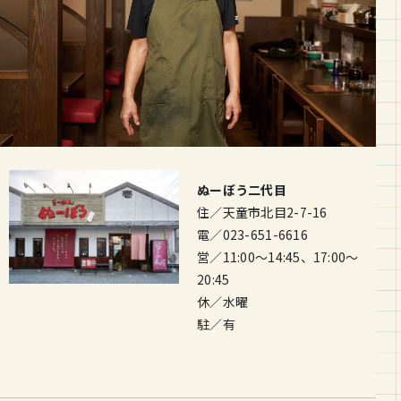
ぬーぼう二代目
住／天童市北目2-7-16
電／023-651-6616
営／11:00～14:45、17:00～
20:45
休／水曜
駐／有