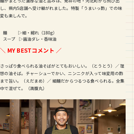
麺がまとった濃厚な油と旨みは、発祥の地・河北町から飛び出
し、県内5店舗へ受け継がれました。特製「うまいっ酢」での味
変も楽しんで。
麺 ▷細・縮れ（
180g
）
スープ ▷醤油ダレ・香味油
＼ MY BESTコメント ／
さっぱり食べられる油そばがとてもおいしい。（とうとう）／ 理
想の油そば。チャーシューでかい、ニンニクが入って味変用の酢
まで旨い。（えだまめ）／ 細麺だからつるつる食べられる。全集
中で混ぜて。（満腹丸）