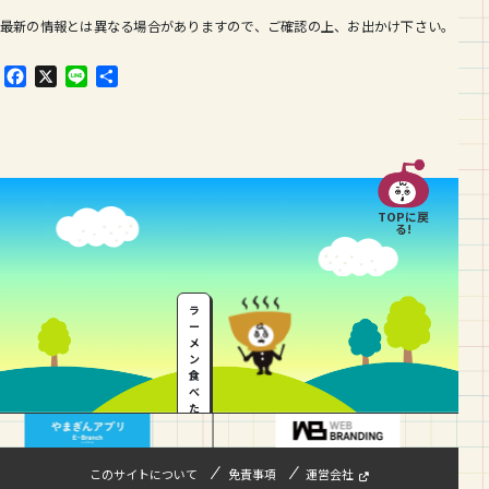
最新の情報とは異なる場合がありますので、ご確認の上、お出かけ下さい。
F
X
L
共
a
i
有
c
n
e
e
b
o
o
TOPに戻
k
る!
ラ
ー
メ
ン
食
べ
た
い
…
このサイトについて
免責事項
運営会社