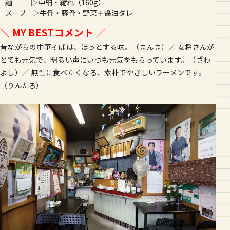
麺 ▷中細・縮れ（
160g
）
スープ ▷
牛骨・豚骨・野菜＋醤油ダレ
＼ MY BESTコメント ／
昔ながらの中華そばは、ほっとする味。（まんま）／ 女将さんが
とても元気で、明るい声にいつも元気をもらっています。（ざわ
よし）／ 無性に食べたくなる、素朴でやさしいラーメンです。
（りんたろ）