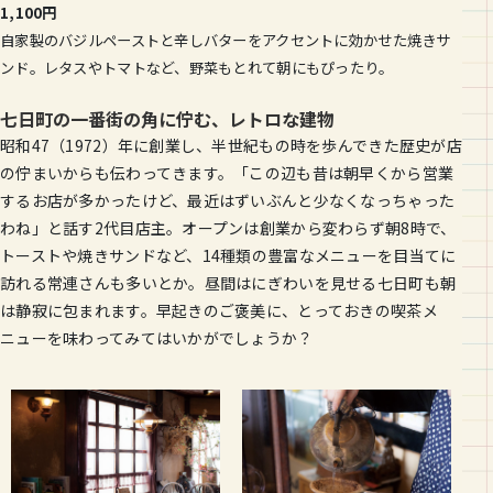
1,100円
自家製のバジルペーストと辛しバターをアクセントに効かせた焼きサ
ンド。レタスやトマトなど、野菜もとれて朝にもぴったり。
七日町の一番街の角に佇む、レトロな建物
昭和47（1972）年に創業し、半世紀もの時を歩んできた歴史が店
の佇まいからも伝わってきます。「この辺も昔は朝早くから営業
するお店が多かったけど、最近はずいぶんと少なくなっちゃった
わね」と話す2代目店主。オープンは創業から変わらず朝8時で、
トーストや焼きサンドなど、14種類の豊富なメニューを目当てに
訪れる常連さんも多いとか。昼間はにぎわいを見せる七日町も朝
は静寂に包まれます。早起きのご褒美に、とっておきの喫茶メ
ニューを味わってみてはいかがでしょうか？