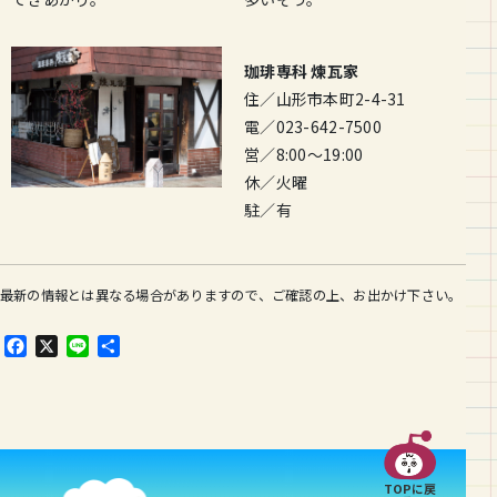
珈琲専科 煉瓦家
住／山形市本町2-4-31
電／023-642-7500
営／8:00〜19:00
休／火曜
駐／有
最新の情報とは異なる場合がありますので、ご確認の上、お出かけ下さい。
F
X
L
共
a
i
有
c
n
e
e
b
o
o
TOPに戻