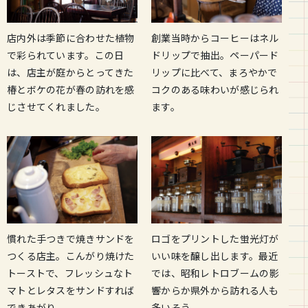
創業当時からコーヒーはネル
店内外は季節に合わせた植物
ドリップで抽出。ペーパード
で彩られています。この日
リップに比べて、まろやかで
は、店主が庭からとってきた
コクのある味わいが感じられ
椿とボケの花が春の訪れを感
ます。
じさせてくれました。
慣れた手つきで焼きサンドを
ロゴをプリントした蛍光灯が
つくる店主。こんがり焼けた
いい味を醸し出します。最近
トーストで、フレッシュなト
では、昭和レトロブームの影
マトとレタスをサンドすれば
響からか県外から訪れる人も
できあがり。
多いそう。