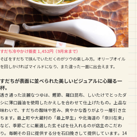
すだち冷やかけ蕎麦 1,452円（9月末まで）
そばをすだちで挟んでいただくのがツウの楽しみ方。オリーブオイル
を回しかければマイルドになり、また違った一面に出会えます。
すだちが表面に並べられた美しいビジュアルに心躍る一
杯。
透き通った淡麗なつゆは、鰹節、羅臼昆布、しいたけでとったダ
シに薄口醤油を使用したかえしを合わせて仕上げたもの。上品な
味わいで、すだちの酸味や苦み、爽やかな香りがより一層引き立
ちます。最上町や大蔵村の「最上早生」や北海道の「奈川在来」
など、季節ごとに厳選した玄そばを仕入れるのが店主のこだわ
り。毎朝その日に提供する分を石臼挽きして提供しています。14