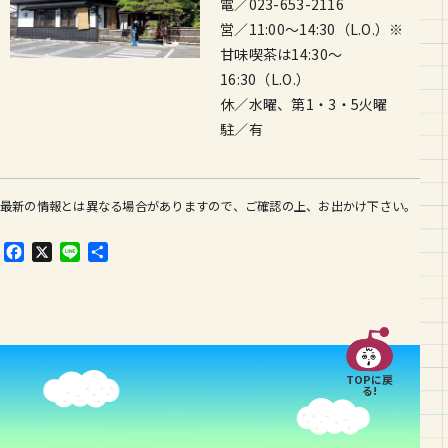
電／023-653-2116
営／11:00〜14:30（L.O.）※
甘味喫茶は14:30〜
16:30（L.O.）
休／水曜、第1・3・5火曜
駐／有
最新の情報とは異なる場合がありますので、ご確認の上、お出かけ下さい。
F
X
L
共
a
i
有
c
n
e
e
b
o
o
TOPに戻
k
る!