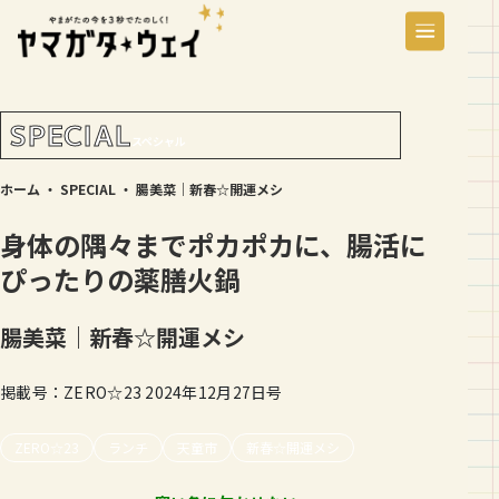
SPECIAL
スペシャル
ホーム
・
SPECIAL
・
腸美菜｜新春☆開運メシ
身体の隅々までポカポカに、腸活に
ぴったりの薬膳火鍋
腸美菜｜新春☆開運メシ
掲載号：ZERO☆23 2024年12月27日号
ZERO☆23
ランチ
天童市
新春☆開運メシ