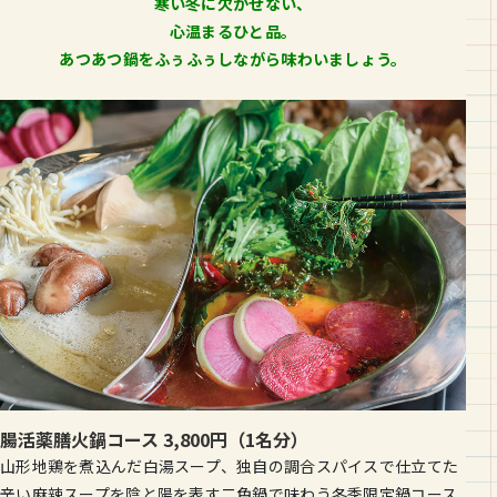
寒い冬に欠かせない、
心温まるひと品。
あつあつ鍋をふぅふぅしながら味わいましょう。
腸活薬膳火鍋コース 3,800円（1名分）
山形地鶏を煮込んだ白湯スープ、独自の調合スパイスで仕立てた
辛い麻辣スープを陰と陽を表す二色鍋で味わう冬季限定鍋コース