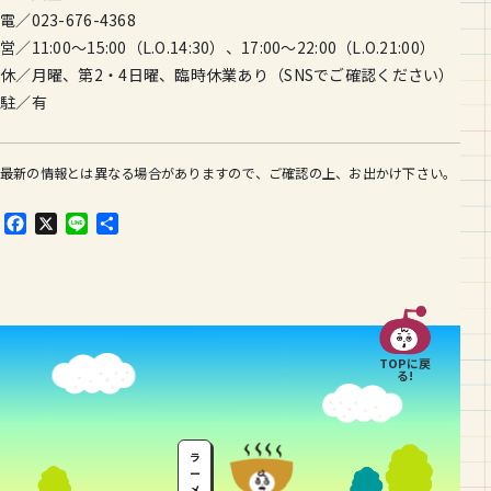
電／023-676-4368
営／11:00〜15:00（L.O.14:30）、17:00〜22:00（L.O.21:00）
休／月曜、第2・4日曜、臨時休業あり（SNSでご確認ください）
駐／有
最新の情報とは異なる場合がありますので、ご確認の上、お出かけ下さい。
F
X
L
共
a
i
有
c
n
e
e
b
o
o
TOPに戻
k
る!
ラ
ー
メ