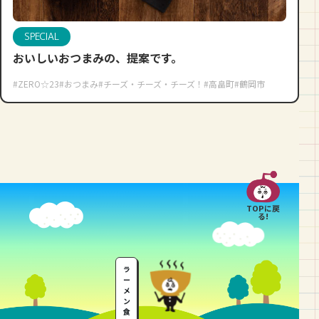
SPECIAL
おいしいおつまみの、提案です。
#ZERO☆23
#おつまみ
#チーズ・チーズ・チーズ！
#高畠町
#鶴岡市
TOPに戻
る!
ラ
ー
メ
ン
食