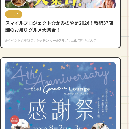
TRIP
スマイルプロジェクト☆かみのやま2026！総勢37店
舗のお祭りグルメ大集合！
#イベント
#お祭り
#キッチンカー
#グルメ
#上山市
#花火大会