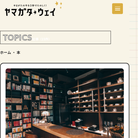
TOPICS
記事（15件）
ホーム
・
本