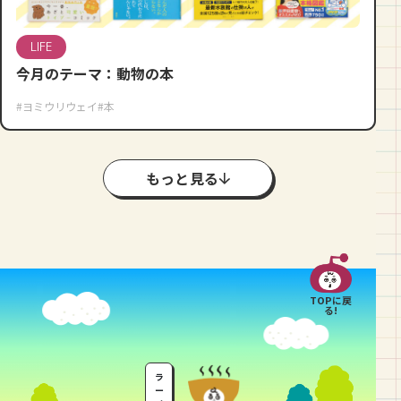
LIFE
今月のテーマ：動物の本
#ヨミウリウェイ
#本
もっと見る
TOPに戻
る!
ラ
ー