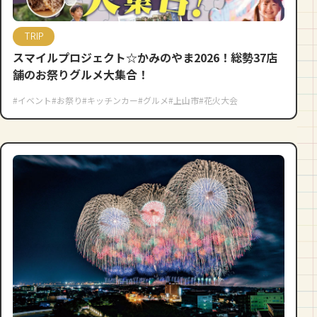
TRIP
スマイルプロジェクト☆かみのやま2026！総勢37店
舗のお祭りグルメ大集合！
#イベント
#お祭り
#キッチンカー
#グルメ
#上山市
#花火大会