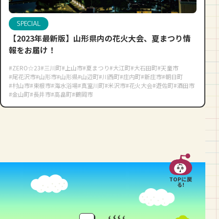
SPECIAL
【2023年最新版】山形県内の花火大会、夏まつり情
報をお届け！
#ZERO☆23
#三川町
#上山市
#夏まつり
#大江町
#大石田町
#天童市
#尾花沢市
#山形市
#山形県
#山辺町
#川西町
#庄内町
#新庄市
#朝日町
#村山市
#東根市
#海水浴場
#真室川町
#米沢市
#花火大会
#遊佐町
#酒田市
#金山町
#長井市
#高畠町
#鶴岡市
TOPに戻
る!