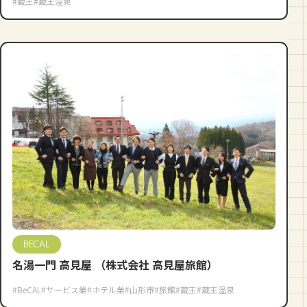
#蔵王
#蔵王温泉
BECAL
名湯一門 高見屋 （株式会社 高見屋旅館）
#BeCAL
#サービス業
#ホテル業
#山形市
#旅館
#蔵王
#蔵王温泉