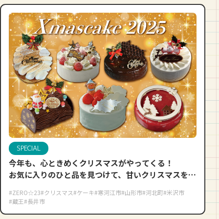
SPECIAL
今年も、心ときめくクリスマスがやってくる！
お気に入りのひと品を見つけて、甘いクリスマスを迎
えよう。
#ZERO☆23
#クリスマス
#ケーキ
#寒河江市
#山形市
#河北町
#米沢市
#蔵王
#長井市