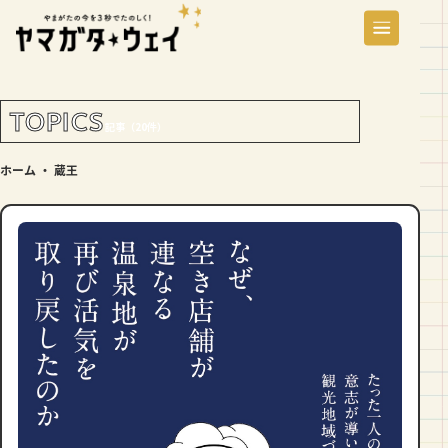
TOPICS
記事（20件）
ホーム
・
蔵王