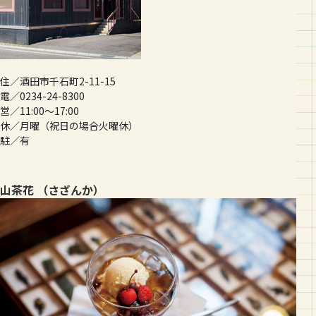
住／酒田市千石町2-11-15
電／0234-24-8300
営／11:00〜17:00
休／月曜（祝日の場合火曜休）
駐／有
山茶花 （さざんか）