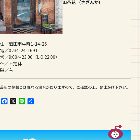
山茶花 （さざんか）
住／酒田市中町1-14-26
電／0234-24-1691
営／9:00〜23:00（L.O.22:00）
休／不定休
駐／有
最新の情報とは異なる場合がありますので、ご確認の上、お出かけ下さい。
F
X
L
共
a
i
有
c
n
e
e
b
o
o