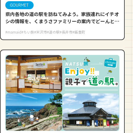
GOURMET
県内各地の道の駅を訪ねてみよう。家族連れにイチオ
シの情報を、くまうさファミリーの案内でどーんとご
紹介しますね♪
#mamaid
#ちい旅
#米沢市
#道の駅
#長井市
#飯豊町