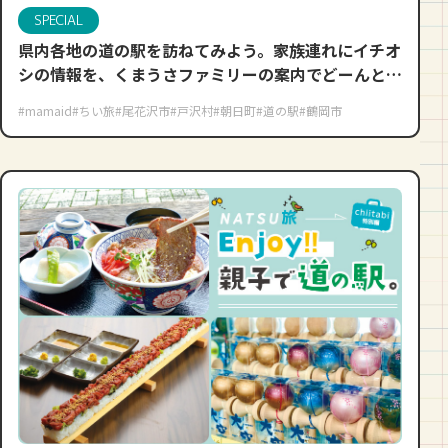
SPECIAL
県内各地の道の駅を訪ねてみよう。家族連れにイチオ
シの情報を、くまうさファミリーの案内でどーんとご
紹介しますね♪
#mamaid
#ちい旅
#尾花沢市
#戸沢村
#朝日町
#道の駅
#鶴岡市