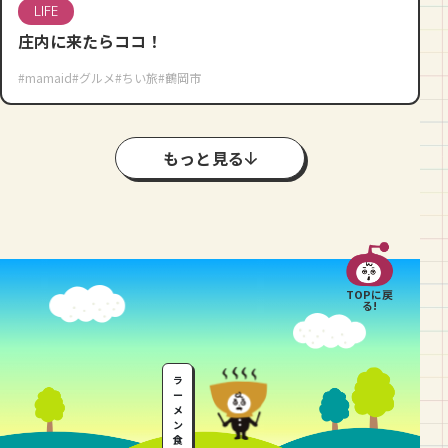
LIFE
庄内に来たらココ！
#mamaid
#グルメ
#ちい旅
#鶴岡市
もっと見る
TOPに戻
る!
ラ
ー
メ
ン
食