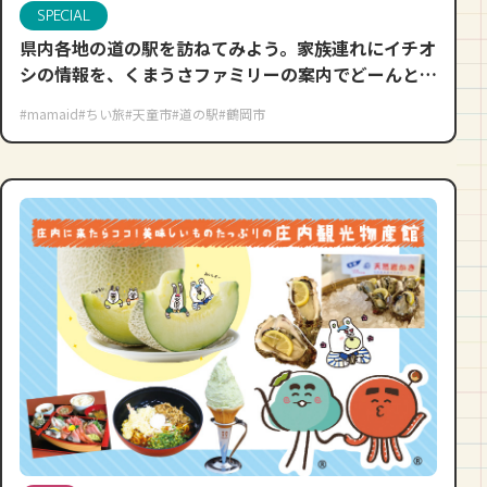
SPECIAL
県内各地の道の駅を訪ねてみよう。家族連れにイチオ
シの情報を、くまうさファミリーの案内でどーんとご
紹介しますね♪
#mamaid
#ちい旅
#天童市
#道の駅
#鶴岡市