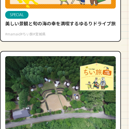
SPECIAL
美しい景観と旬の海の幸を満喫するゆるりドライブ旅
#mamaid
#ちい旅
#宮城県