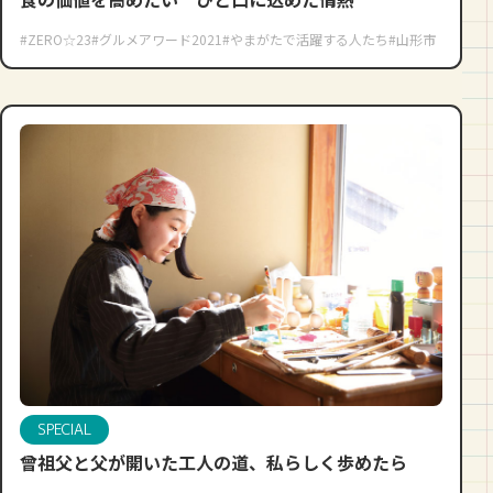
#ZERO☆23
#グルメアワード2021
#やまがたで活躍する人たち
#山形市
SPECIAL
曾祖父と父が開いた工人の道、私らしく歩めたら