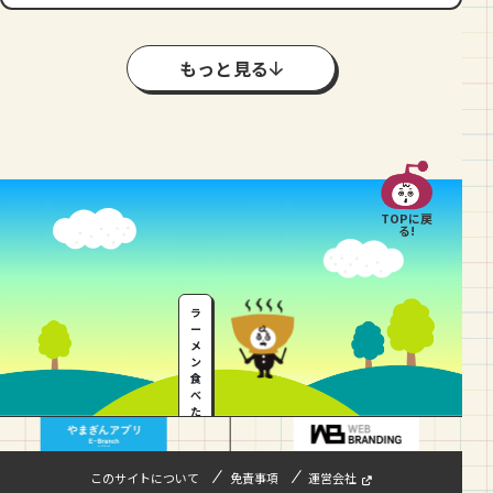
もっと見る
TOPに戻
る!
ラ
ー
メ
ン
食
べ
た
い
…
このサイトについて
免責事項
運営会社