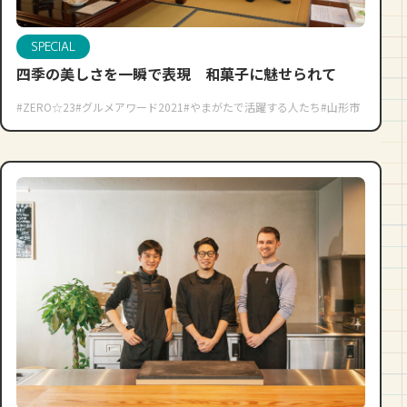
SPECIAL
四季の美しさを一瞬で表現 和菓子に魅せられて
#ZERO☆23
#グルメアワード2021
#やまがたで活躍する人たち
#山形市