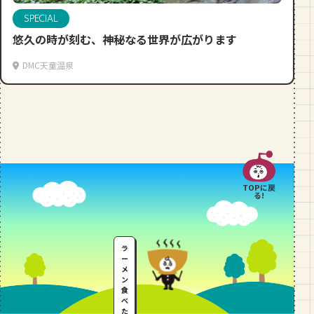
SPECIAL
悠久の時が刻む、神秘なる世界が広がります
DMC天童温泉
TOPに戻
る!
ラ
ー
メ
ン
食
べ
た