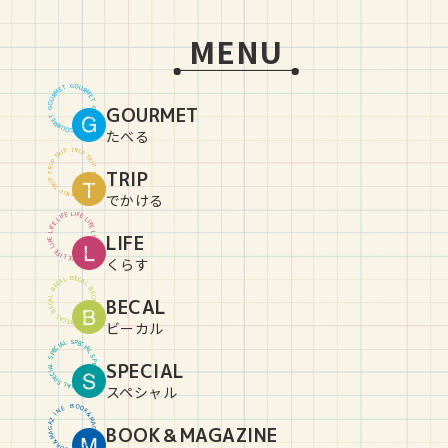
MENU
G
O
U
T
E
R
M
M
R
E
U
T
O
GOURMET
G
G
O
U
T
E
R
M
M
R
E
U
T
O
G
たべる
T
R
P
I
P
I
R
T
T
R
P
I
P
I
R
TRIP
T
T
R
P
I
P
I
R
T
T
R
P
I
P
I
R
T
でかける
L
I
E
F
F
E
I
L
L
I
E
F
F
E
I
L
L
LIFE
I
E
F
F
E
I
L
L
I
E
F
F
E
I
L
L
I
E
F
くらす
B
E
C
L
A
A
C
L
E
B
B
E
C
L
BECAL
A
A
C
L
E
B
B
E
C
L
A
A
C
L
E
B
ビーカル
S
P
L
E
A
C
I
I
C
A
E
L
P
S
S
P
SPECIAL
L
E
A
C
I
I
C
A
E
L
P
S
S
P
L
E
A
C
I
スペシャル
B
O
O
E
N
K
&
I
Z
M
A
A
BOOK＆MAGAZINE
G
G
A
A
Z
M
&
I
K
N