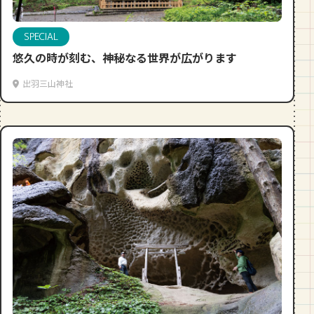
段数や所要時間をご紹介！
SPECIAL
GOURMET
悠久の時が刻む、神秘なる世界が広がります
山形のおすすめパン屋さん【26選】地
元民が選ぶランキングBEST５付き！
出羽三山神社
_vol.1