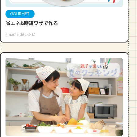
GOURMET
省エネ&時短ワザで作る
#mamaid
#レシピ