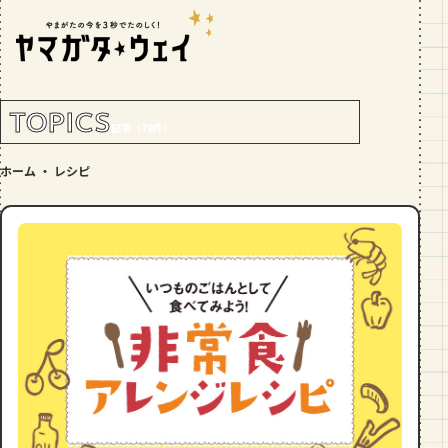
RANKING!
人気記事
TOP5
TOPICS
記事（78件）
GOURMET
ホーム
・
レシピ
地元民が選ぶ山形県ラーメン人気店
【30選】ランキング付き
GOURMET
おすすめ！山形のそば【23選】地元民
の人気ランキング付！～日刊ヤマガタ
ウェイが厳選
GOURMET
【お肉をやわらかくする方法10選】結
局何が効果的？～おすすめのお取り寄
せセットも！
TRIP
【写真付き】山寺の階段はきつい？階