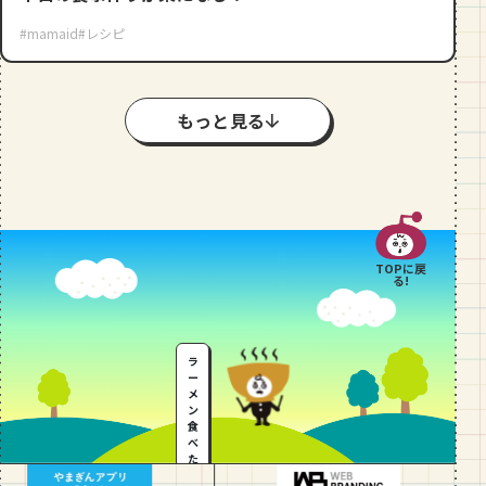
#mamaid
#レシピ
もっと見る
TOPに戻
る!
ラ
ー
メ
ン
食
べ
た
い