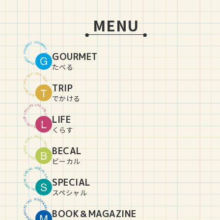
MENU
G
O
U
T
E
R
M
M
R
E
U
T
O
GOURMET
G
G
O
U
T
E
R
M
M
R
E
U
T
O
G
たべる
T
R
P
I
P
I
R
T
T
R
P
I
P
I
R
TRIP
T
T
R
P
I
P
I
R
T
T
R
P
I
P
I
R
T
でかける
L
I
E
F
F
E
I
L
L
I
E
F
F
E
I
L
L
LIFE
I
E
F
F
E
I
L
L
I
E
F
F
E
I
L
L
I
E
F
くらす
B
E
C
L
A
A
C
L
E
B
B
E
C
L
BECAL
A
A
C
L
E
B
B
E
C
L
A
A
C
L
E
B
ビーカル
S
P
L
E
A
C
I
I
C
A
E
L
P
S
S
P
SPECIAL
L
E
A
C
I
I
C
A
E
L
P
S
S
P
L
E
A
C
I
スペシャル
B
O
O
E
N
K
&
I
Z
M
A
A
BOOK＆MAGAZINE
G
G
A
A
Z
M
&
I
K
N