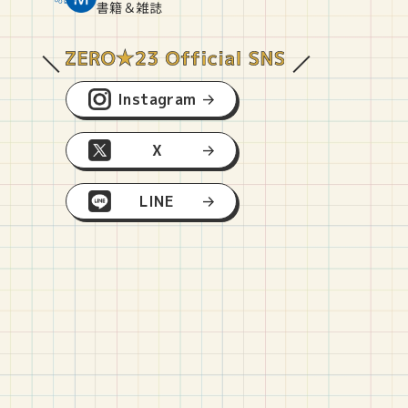
O
E
O
B
書籍＆雑誌
Instagram
X
LINE