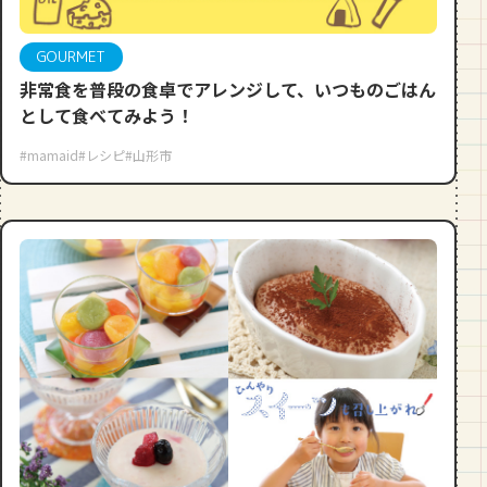
段数や所要時間をご紹介！
GOURMET
GOURMET
非常食を普段の食卓でアレンジして、いつものごはん
山形のおすすめパン屋さん【26選】地
元民が選ぶランキングBEST５付き！
として食べてみよう！
_vol.1
#mamaid
#レシピ
#山形市