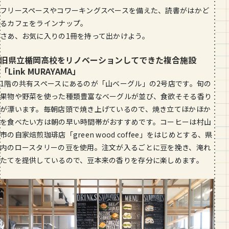
段数や所要時間をご紹介！
フリースペースやコワーキングスペースを備えた、読書がはかど
るカフェをラインナップ。
GOURMET
さあ、お気に入りの1冊を持って出かけよう。
山形のおすすめパン屋さん【26選】地
元民が選ぶランキングBEST５付き！
旧県立楯岡高校をリノベーションしてできた複合施設
_vol.1
「Link MURAYAMA」
1階の共有スペースにあるのが「山ベーグル」の2号店です。旬の
果物や野菜を使った種類豊富なベーグルが並び、食欲そそる香り
が漂います。毎朝店頭で焼き上げているので、焼き立てほかほか
を食べたい方は朝の早い時間帯がおすすめです。コーヒーは村山
市の自家焙煎珈琲店「green wood coffee」をはじめとする、県
内のロースタリーの豆を使用。注文が入るごとに豆を挽き、淹れ
たてを提供しているので、豆本来の香りを存分に楽しめます。