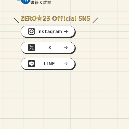
O
E
O
B
書籍＆雑誌
Instagram
X
LINE