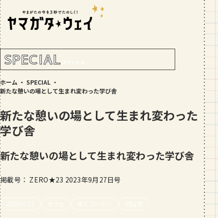
RANKING!
人気記事
TOP5
SPECIAL
スペシャル
GOURMET
ホーム
・
SPECIAL
・
地元民が選ぶ山形県ラーメン人気店
新たな憩いの場として生まれ変わった学び舎
【30選】ランキング付き
新たな憩いの場として生まれ変わった
GOURMET
学び舎
おすすめ！山形のそば【23選】地元民
の人気ランキング付！～日刊ヤマガタ
ウェイが厳選
新たな憩いの場として生まれ変わった学び舎
GOURMET
【お肉をやわらかくする方法10選】結
掲載号： ZERO★23 2023年9月27日号
局何が効果的？～おすすめのお取り寄
せセットも！
TRIP
ZERO☆23
カフェ
本とコーヒー
村山市
【写真付き】山寺の階段はきつい？階