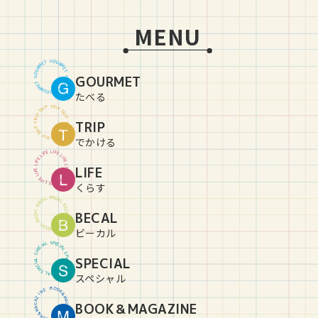
MENU
G
O
U
T
E
R
M
M
R
E
U
T
O
GOURMET
G
G
O
U
T
E
R
M
M
R
E
U
T
O
G
たべる
T
R
P
I
P
I
R
T
T
R
P
I
P
I
R
TRIP
T
T
R
P
I
P
I
R
T
T
R
P
I
P
I
R
T
でかける
L
I
E
F
F
E
I
L
L
I
E
F
F
E
I
L
L
LIFE
I
E
F
F
E
I
L
L
I
E
F
F
E
I
L
L
I
E
F
くらす
B
E
C
L
A
A
C
L
E
B
B
E
C
L
BECAL
A
A
C
L
E
B
B
E
C
L
A
A
C
L
E
B
ビーカル
S
P
L
E
A
C
I
I
C
A
E
L
P
S
S
P
SPECIAL
L
E
A
C
I
I
C
A
E
L
P
S
S
P
L
E
A
C
I
スペシャル
B
O
O
E
N
K
&
I
Z
M
A
A
BOOK＆MAGAZINE
G
G
A
A
Z
M
&
I
K
N