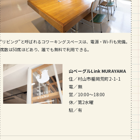
“リビング”と呼ばれるコワーキングスペースは、電源・Wi-Fiも完備。
席数は50席ほどあり、誰でも無料で利用できる。
山ベーグルLink MURAYAMA
住／村山市楯岡荒町2-1-1
電／無
営／10:00〜18:00
休／第2水曜
駐／有