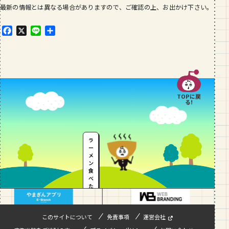
最新の情報とは異なる場合がありますので、ご確認の上、お出かけ下さい。
F
X
L
共
a
i
有
c
n
e
e
b
o
o
TOPに戻
k
る!
ラ
ー
メ
ン
食
べ
た
い
…
このサイトについて
免責事項
運営会社