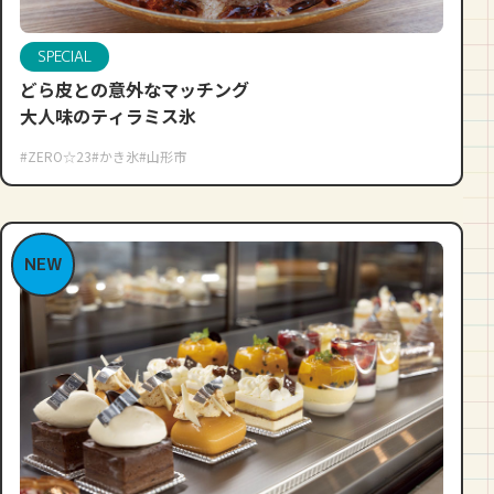
SPECIAL
どら皮との意外なマッチング
大人味のティラミス氷
#ZERO☆23
#かき氷
#山形市
NEW