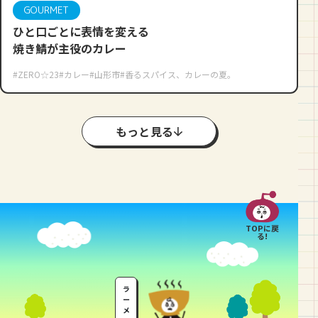
GOURMET
ひと口ごとに表情を変える
焼き鯖が主役のカレー
#ZERO☆23
#カレー
#山形市
#香るスパイス、カレーの夏。
もっと見る
TOPに戻
る!
ラ
ー
メ